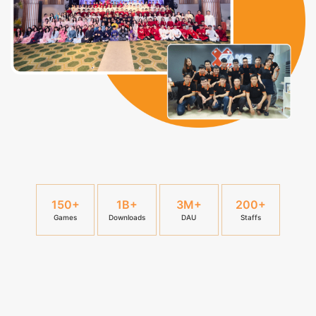
150+
1B+
3M+
200+
Games
Downloads
DAU
Staffs