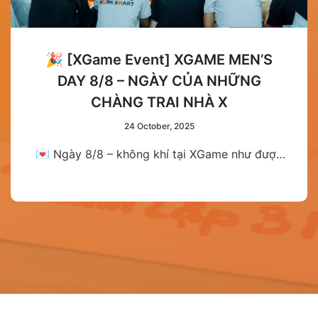
🎉 [XGame Event] XGAME MEN’S
DAY 8/8 – NGÀY CỦA NHỮNG
CHÀNG TRAI NHÀ X
24 October, 2025
💌 Ngày 8/8 – không khí tại XGame như được
“đốt nóng” hơn bao giờ hết khi chị em trong
đại gia đình X đã âm thầm chuẩn bị một món
quà đặc biệt dành riêng cho các đồng nghiệp
nam: XGame Men’s Day 2025.