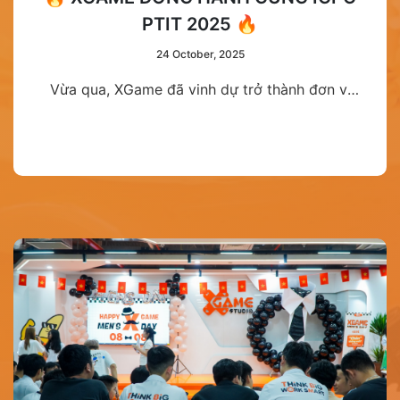
PTIT 2025 🔥
24 October, 2025
Vừa qua, XGame đã vinh dự trở thành đơn vị
đồng hành cùng cuộc thi ICPC PTIT 2025 –
một trong những sân chơi lập trình uy tín và
danh giá nhất dành cho sinh viên công nghệ
thông tin.