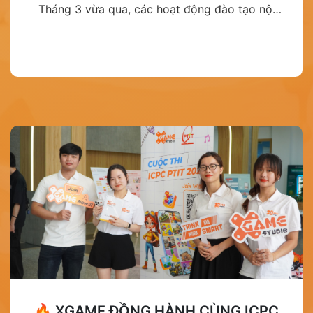
Tháng 3 vừa qua, các hoạt động đào tạo nội
bộ tại XGame tiếp tục diễn ra sôi nổi, cho thấy
rõ một tinh thần đang ngày càng trở thành bản
sắc của doanh nghiệp: học tập không chỉ là
một hoạt động bổ trợ, mà là một phần trong
nhịp sống làm việc mỗi ngày. Những buổi
training và workshop không chỉ giúp đội ngũ
cập nhật kiến thức, nâng cao kỹ năng, mà còn
mở ra không gian để các thành viên chia sẻ
kinh nghiệm, cùng nhau tháo gỡ bài toán thực
tế và phát triển năng lực một cách bền vững.
Đây cũng là cách XGame từng bước nuôi
dưỡng một môi trường làm việc nơi mỗi người
đều có cơ hội học hỏi, nâng cấp bản thân và
góp phần tạo ra những sản phẩm tốt hơn.
🔥 XGAME ĐỒNG HÀNH CÙNG ICPC