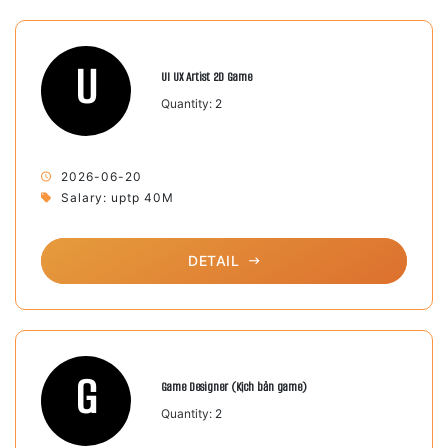
U
UI UX Artist 2D Game
Quantity:
2
2026-06-20
Salary: uptp 40M
DETAIL
G
Game Designer (Kịch bản game)
Quantity:
2