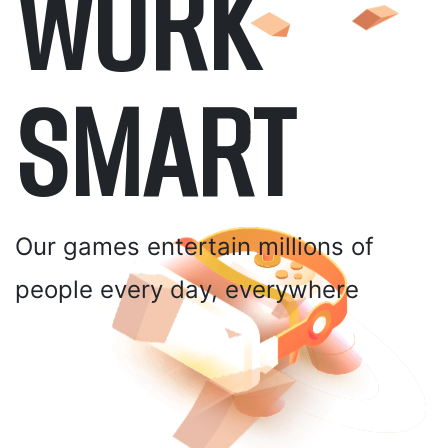
WORK
SMART
Our games entertain millions of
people every day, everywhere