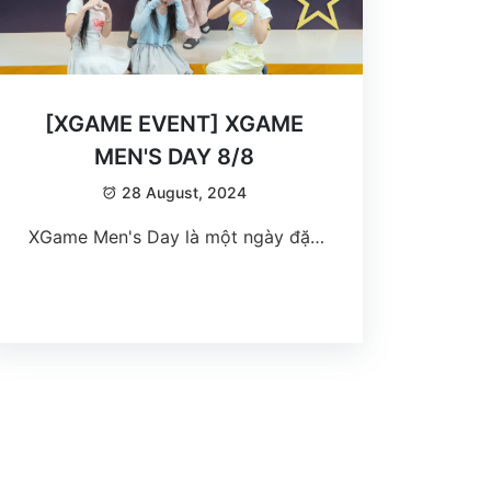
[XGAME EVENT] XGAME
MEN'S DAY 8/8
28 August, 2024
XGame Men's Day là một ngày đặc
biệt để tôn vinh những chàng trai
của XGame