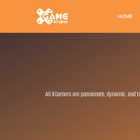
HOME
All XGamers are passionate, dynamic, and ta