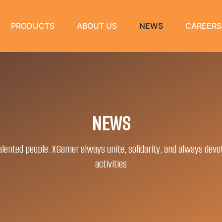
PRODUCTS
ABOUT US
NEWS
CAREERS
NEWS
lented people. XGamer always unite, solidarity, and always devo
activities