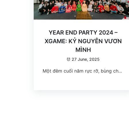
YEAR END PARTY 2024 –
XGAME: KỶ NGUYÊN VƯƠN
MÌNH
27 June, 2025
Một đêm cuối năm rực rỡ, bùng cháy
và đầy tự hào – đó chính là những gì
Year End Party 2024