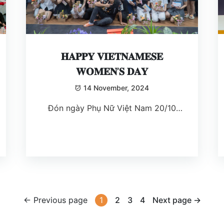
𝐇𝐀𝐏𝐏𝐘 𝐕𝐈𝐄𝐓𝐍𝐀𝐌𝐄𝐒𝐄
𝐖𝐎𝐌𝐄𝐍’𝐒 𝐃𝐀𝐘
14 November, 2024
Đón ngày Phụ Nữ Việt Nam 20/10
sớm cùng chị em nhà XGame
← Previous page
1
2
3
4
Next page →