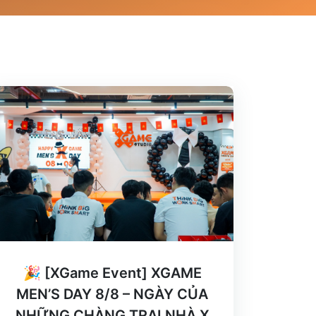
🎉 [XGame Event] XGAME
MEN’S DAY 8/8 – NGÀY CỦA
NHỮNG CHÀNG TRAI NHÀ X