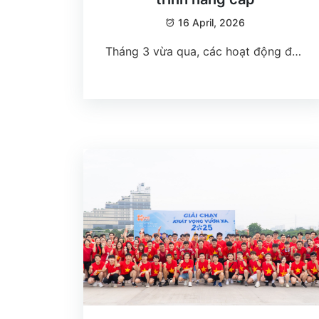
16 April, 2026
Tháng 3 vừa qua, các hoạt động đào
tạo nội bộ tại XGame tiếp tục diễn ra
sôi nổi, cho thấy rõ một tinh thần
đang ngày càng trở thành bản sắc
của doanh nghiệp: học tập không chỉ
là một hoạt động bổ trợ, mà là một
phần trong nhịp sống làm việc mỗi
ngày. Những buổi training và
workshop không chỉ giúp đội ngũ
cập nhật kiến thức, nâng cao kỹ
năng, mà còn mở ra không gian để
các thành viên chia sẻ kinh nghiệm,
cùng nhau tháo gỡ bài toán thực tế
và phát triển năng lực một cách bền