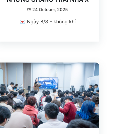
24 October, 2025
💌 Ngày 8/8 – không khí
tại XGame như được “đốt nóng” hơn
bao giờ hết khi chị em trong đại gia
đình X đã âm thầm chuẩn bị một
món quà đặc biệt dành riêng cho các
đồng nghiệp nam: XGame Men’s Day
2025.