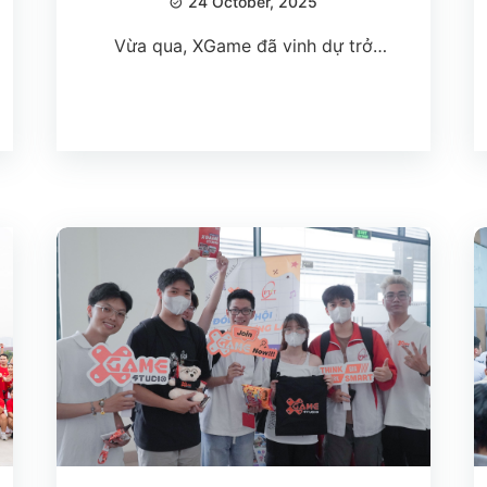
24 October, 2025
Vừa qua, XGame đã vinh dự trở
thành đơn vị đồng hành cùng cuộc
thi ICPC PTIT 2025 – một trong
những sân chơi lập trình uy tín và
danh giá nhất dành cho sinh viên
công nghệ thông tin.