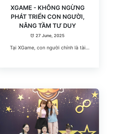
XGAME - KHÔNG NGỪNG
PHÁT TRIỂN CON NGƯỜI,
NÂNG TẦM TƯ DUY
27 June, 2025
Tại XGame, con người chính là tài
sản quý giá nhất! Vì thế, không chỉ
tập trung vào việc phát triển sản
phẩm, XGame luôn đầu tư mạnh mẽ
vào đào tạo, nâng cao tư duy và kỹ
năng cho từng XGamer.