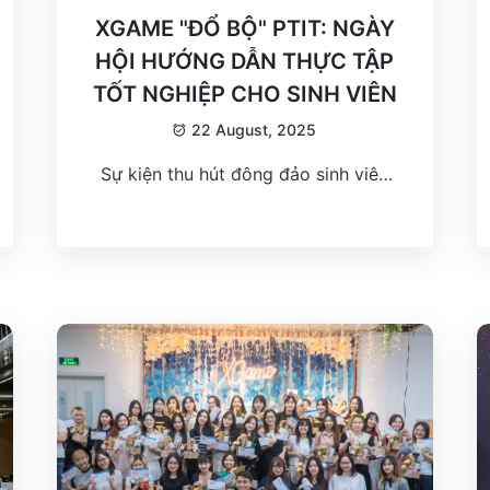
XGAME "ĐỔ BỘ" PTIT: NGÀY
HỘI HƯỚNG DẪN THỰC TẬP
TỐT NGHIỆP CHO SINH VIÊN
22 August, 2025
Sự kiện thu hút đông đảo sinh viên
năm cuối tham dự, tạo nên một
không gian cởi mở, nơi doanh nghiệp
và sinh viên được kết nối trực tiếp
thông qua chia sẻ, đối thoại và định
hướng nghề nghiệp.