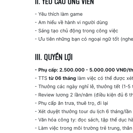
II. YÊU CẦU ỨNG VIÊN
- Yêu thích làm game
- Am hiểu về hành vi người dùng
- Sáng tạo chủ động trong công việc
- Ưu tiên những bạn có ngoại ngữ tốt (nghe,
III. QUYỀN LỢI
- Phụ cấp: 2.500.000 - 5.000.000 VNĐ/t
- TTS
từ 06 tháng
làm việc có thể được xét
- Thưởng các ngày nghỉ lễ, thưởng tết (1-5
- Review lương 2 lần/năm (điều kiện đủ 6 t
- Phụ cấp ăn trưa, thuê trọ, đi lại
- Xét duyệt thưởng tour du lịch 6 tháng/lần
- Văn hóa công ty: đọc sách, tập thể dục h
- Làm việc trong môi trường trẻ trung, thân