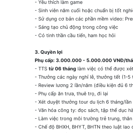
- Yêu thích làm game
- Sinh viên năm cuối hoặc chuẩn bị tốt nghi
- Sử dụng cơ bản các phần mềm video: Premi
- Sáng tạo chủ động trong công việc
- Có tinh thần cầu tiến, ham học hỏi
3. Quyền lợi
Phụ cấp: 3.000.000 - 5.000.000 VNĐ/th
- TTS
từ 06 tháng
làm việc có thể được xét
- Thưởng các ngày nghỉ lễ, thưởng tết (1-5
- Review lương 2 lần/năm (điều kiện đủ 6 t
- Phụ cấp ăn trưa, thuê trọ, đi lại
- Xét duyệt thưởng tour du lịch 6 tháng/lần
- Văn hóa công ty: đọc sách, tập thể dục h
- Làm việc trong môi trường trẻ trung, thân
- Chế độ BHXH, BHYT, BHTN theo luật lao