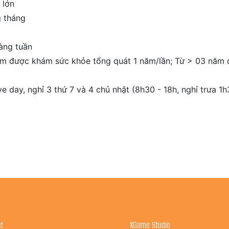
 lớn
g tháng
àng tuần
năm được khám sức khỏe tổng quát 1 năm/lần; Từ > 03 năm
ive day, nghỉ 3 thứ 7 và 4 chủ nhật (8h30 - 18h, nghỉ trưa 1
t
XGame Studio