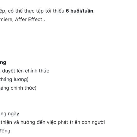
ệp, có thể thực tập tối thiểu
6 buổi/tuần
.
ere, Affer Effect .
áng
 duyệt lên chính thức
 tháng lương)
háng chính thức)
àng ngày
 thiện và hướng đến việc phát triển con người
 động